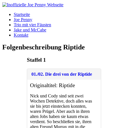
Skip
to
Startseite
the
Joe Penny
content
Trio mit vier Fäusten
Jake und McCabe
Kontakt
Folgenbeschreibung Riptide
Staffel 1
01./02. Die drei von der Riptide
Originaltitel: Riptide
Nick und Cody sind seit zwei
Wochen Detektive, doch alles was
sie bis jetzt einstecken konnten,
waren Prügel. Aber auch in ihren
alten Jobs haben sie kaum etwas
verdient. So beschließen sie, ihren
alten Freund Murray mit in die