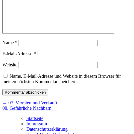
Name
*
E-Mail-Adresse
*
Website
Name, E-Mail-Adresse und Website in diesem Browser für
meinen nächsten Kommentar speichern.
Beitragsnavigation
←
07. Verraten und Verkauft
08. Gefährliche Nachbarn
→
Startseite
Impressum
Datenschutzerklärung