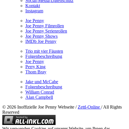
Social-Media-Datenschutz
Kontakt
Instagram
Joe Penny
Joe Penny Filmrollen
Joe Penny Serienrollen
Joe Penny Shows
IMDb Joe Penny
Trio mit vier Fäusten
Folgenbeschreibung
Joe Penny
Perry King
Thom Bray
Jake und McCabe
Folgenbeschreibung
William Conrad
Alan Campbell
© 2026 Inoffizielle Joe Penny Webseite /
Zettl-Online
/ All Rights
Reserved
Wir verwenden Cookies auf unserer Website, um Ihnen das