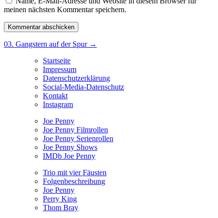
Name, E-Mail-Adresse und Website in diesem Browser für
meinen nächsten Kommentar speichern.
Beitragsnavigation
03. Gangstern auf der Spur
→
Startseite
Impressum
Datenschutzerklärung
Social-Media-Datenschutz
Kontakt
Instagram
Joe Penny
Joe Penny Filmrollen
Joe Penny Serienrollen
Joe Penny Shows
IMDb Joe Penny
Trio mit vier Fäusten
Folgenbeschreibung
Joe Penny
Perry King
Thom Bray