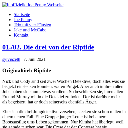
Skip
to
Startseite
the
Joe Penny
content
Trio mit vier Fäusten
Jake und McCabe
Kontakt
01./02. Die drei von der Riptide
sylviazettl
|
7. Juni 2021
Originaltitel: Riptide
Nick und Cody sind seit zwei Wochen Detektive, doch alles was sie
bis jetzt einstecken konnten, waren Prügel. Aber auch in ihren alten
Jobs haben sie kaum etwas verdient. So beschließen sie, ihren alten
Freund Murray mit in die Detektei zu holen. Der ist darüber mehr
als begeistert, hat er doch seinerseits ebenfalls Ärger.
Ehe sich die drei Jungdetektive versehen, stecken sie schon mitten in
einem neuen Fall. Eine Gruppe junger Leute ist bei einem
Bootsausflug ums Leben gekommen. Nur Kimba hat überlegt, weil
sie gerade tauchen war. Die Crew der der Contessa hat sie