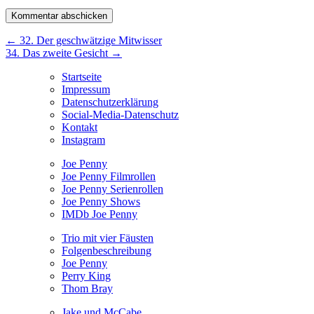
Beitragsnavigation
←
32. Der geschwätzige Mitwisser
34. Das zweite Gesicht
→
Startseite
Impressum
Datenschutzerklärung
Social-Media-Datenschutz
Kontakt
Instagram
Joe Penny
Joe Penny Filmrollen
Joe Penny Serienrollen
Joe Penny Shows
IMDb Joe Penny
Trio mit vier Fäusten
Folgenbeschreibung
Joe Penny
Perry King
Thom Bray
Jake und McCabe