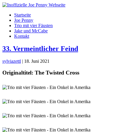
Skip
to
Startseite
the
Joe Penny
content
Trio mit vier Fäusten
Jake und McCabe
Kontakt
33. Vermeintlicher Feind
sylviazettl
|
18. Juni 2021
Originaltitel: The Twisted Cross