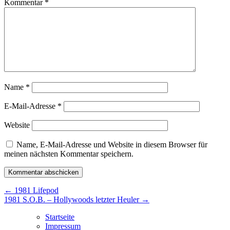
Kommentar
*
Name
*
E-Mail-Adresse
*
Website
Name, E-Mail-Adresse und Website in diesem Browser für
meinen nächsten Kommentar speichern.
Beitragsnavigation
←
1981 Lifepod
1981 S.O.B. – Hollywoods letzter Heuler
→
Startseite
Impressum